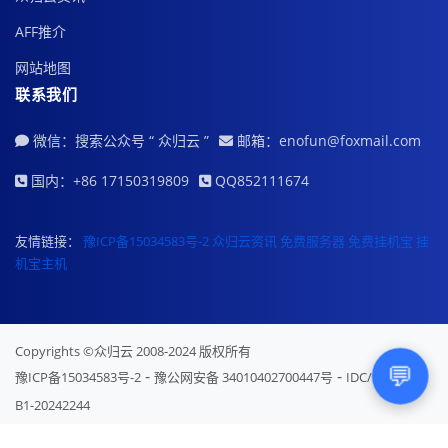
AFF推介
网站地图
联系我们
微信：搜索公众号 “ 众归云 ”
邮箱：enofun@foxmail.com
国内：+86 17150319809
QQ852111674
友情链接：
豫ICP备15034583号-2
众归云资讯
免费服务器
免费挂机宝
挂
机宝主机
Copyrights ©众归云 2008-2024 版权所有
💬
-
-
豫ICP备15034583号-2
豫公网安备 34010402700447号
IDC/ISP证号
B1-20242244
众归云(sdoclub.com)-分销万网、
西部数码
、中网、华云、景安等云服务