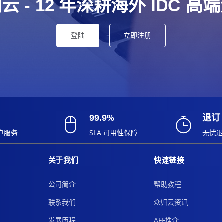
云 - 12 年深耕海外 IDC 高
登陆
立即注册
99.9%
退订
户服务
SLA 可用性保障
无忧
关于我们
快速链接
公司简介
帮助教程
联系我们
众归云资讯
发展历程
AFF推介