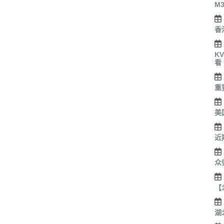
M
香
K
看
重
美
近
众
【
湖北