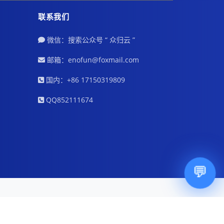
联系我们
微信：搜索公众号 “ 众归云 ”
邮箱：enofun@foxmail.com
国内：+86 17150319809
QQ852111674
💬
服务条款
法律声明
实名与隐私