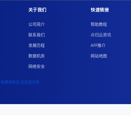
关于我们
快速链接
公司简介
帮助教程
联系我们
众归云资讯
发展历程
AFF推介
数据机房
网站地图
网络安全
免费挂机宝
挂机宝主机
IDC/ISP证号 B1-20242244
景安等云服务器VPS，拨号vps。 声明：本站为代销性质，非接入商