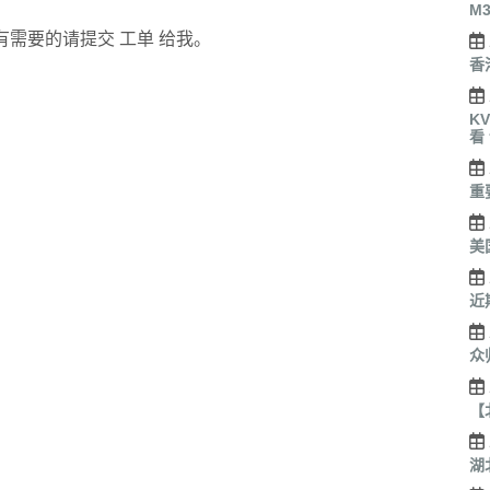
M
需要的请提交 工单 给我。
香
K
看
重
美
近
众
【
湖北