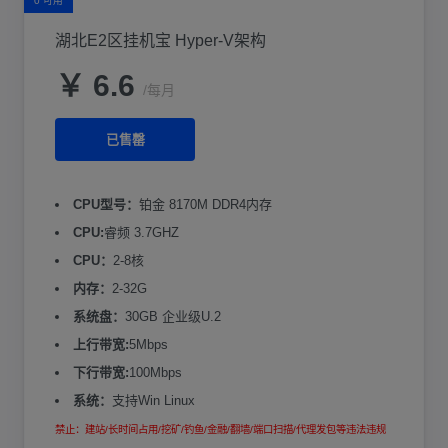
0 可用
湖北E2区挂机宝 Hyper-V架构
￥ 6.6
/每月
已售罄
CPU型号：
铂金 8170M DDR4内存
CPU:
睿频 3.7GHZ
CPU：
2-8核
内存：
2-32G
系统盘：
30GB 企业级U.2
上行带宽:
5Mbps
下行带宽:
100Mbps
系统：
支持Win Linux
禁止：建站/长时间占用/挖矿/钓鱼/金融/翻墙/端口扫描/代理发包等违法违规