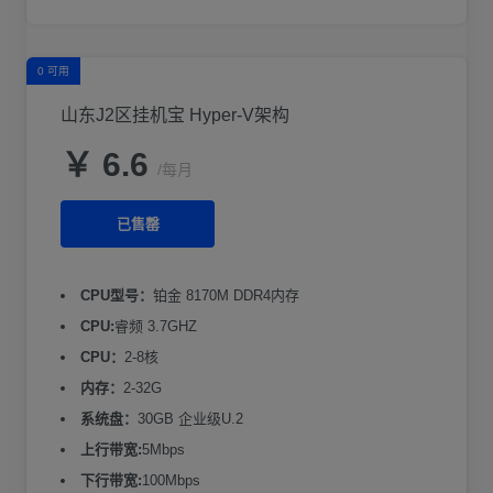
0 可用
山东J2区挂机宝 Hyper-V架构
￥ 6.6
/每月
已售罄
CPU型号：
铂金 8170M DDR4内存
CPU:
睿频 3.7GHZ
CPU：
2-8核
内存：
2-32G
系统盘：
30GB 企业级U.2
上行带宽:
5Mbps
下行带宽:
100Mbps