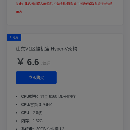
禁止：建站/长时间占用/挖矿/钓鱼/金融/翻墙/端口扫描/代理发包等违法违规
用途
7 可用
山东V1区挂机宝 Hyper-V架构
￥ 6.6
/每月
立即购买
CPU型号：
铂金 8160 DDR4内存
CPU:
睿频 3.7GHZ
CPU：
2-8核
内存：
2-32G
系统盘：
30GB 企业级U.2