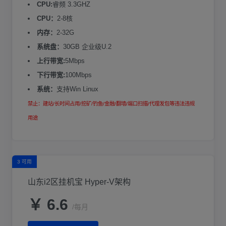
CPU:
睿频 3.3GHZ
CPU：
2-8核
内存：
2-32G
系统盘：
30GB 企业级U.2
上行带宽:
5Mbps
下行带宽:
100Mbps
系统：
支持Win Linux
禁止：建站/长时间占用/挖矿/钓鱼/金融/翻墙/端口扫描/代理发包等违法违规
用途
3 可用
山东i2区挂机宝 Hyper-V架构
￥ 6.6
/每月