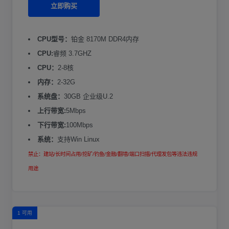
立即购买
CPU型号：
铂金 8170M DDR4内存
CPU:
睿频 3.7GHZ
CPU：
2-8核
内存：
2-32G
系统盘：
30GB 企业级U.2
上行带宽:
5Mbps
下行带宽:
100Mbps
系统：
支持Win Linux
禁止：建站/长时间占用/挖矿/钓鱼/金融/翻墙/端口扫描/代理发包等违法违规
用途
1 可用