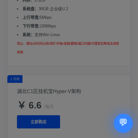
内存：
2-32G
系统盘：
30GB 企业级U.2
上行带宽:
5Mbps
下行带宽:
100Mbps
系统：
支持Win Linux
禁止：建站/长时间占用/挖矿/钓鱼/金融/翻墙/端口扫描/代理发包等违法违规
用途
1 可用
湖北C1区挂机宝Hyper-V架构
￥ 6.6
/每月
💬
立即购买