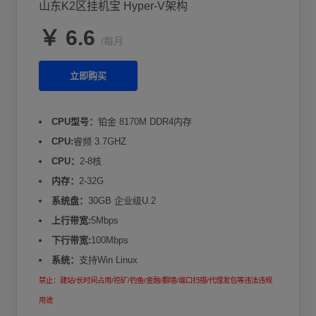
山东K2区挂机宝 Hyper-V架构
￥ 6.6
/每月
立即购买
CPU型号：
铂金 8170M DDR4内存
CPU:
睿频 3.7GHZ
CPU：
2-8核
内存：
2-32G
系统盘：
30GB 企业级U.2
上行带宽:
5Mbps
下行带宽:
100Mbps
系统：
支持Win Linux
禁止：建站/长时间占用/挖矿/钓鱼/金融/翻墙/端口扫描/代理发包等违法违规
用途