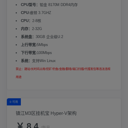
CPU型号：
铂金 8170M DDR4内存
CPU:
睿频 3.7GHZ
CPU：
2-8核
内存：
2-32G
系统盘：
30GB 企业级U.2
上行带宽:
5Mbps
下行带宽:
100Mbps
系统：
支持Win Linux
禁止：建站/长时间占用/挖矿/钓鱼/金融/翻墙/端口扫描/代理发包等违法违规
用途
0 可用
镇江M3区挂机宝 Hyper-V架构
￥ 8.4
/每月