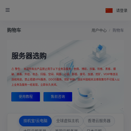
请登录
购物车
用户中心
购物车
服务器选购
⚠ 警告： 本司所有云产品禁止用于以下业务及服务：色情、博彩、诈骗、钓鱼、黑客、爆
破、病毒、外挂、攻击、扫描、空间、网盘、小说、影视、拨号、加速、挖矿、VOIP等违法
违规用途。禁止搭建VPN服务、DDOS服务、挖矿中转、违反中国相关法律政策均不可接入以
上业务及服务一经发现，立即永久关闭。
使用教程
售前咨询
挂机宝/云电脑
全球虚拟主机
香港云服务器