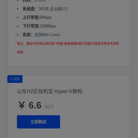
内存：
2-32G
系统盘：
30GB 企业级U.2
上行带宽:
5Mbps
下行带宽:
100Mbps
系统：
支持Win Linux
禁止：建站/长时间占用/挖矿/钓鱼/金融/翻墙/端口扫描/代理发包等违法违规
用途
3 可用
山东H2区挂机宝 Hyper-V架构
￥ 6.6
/每月
立即购买