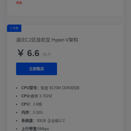
用途
2 可用
湖北C2区挂机宝 Hyper-V架构
￥ 6.6
/每月
立即购买
CPU型号：
铂金 8170M DDR4内存
CPU:
睿频 3.7GHZ
CPU：
2-8核
内存：
2-32G
系统盘：
30GB 企业级U.2
上行带宽:
5Mbps