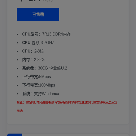
已售罄
CPU型号：
7R13 DDR4内存
CPU:
睿频 3.7GHZ
CPU：
2-8核
内存：
2-32G
系统盘：
30GB 企业级U.2
上行带宽:
5Mbps
下行带宽:
100Mbps
系统：
支持Win Linux
禁止：建站/长时间占用/挖矿/钓鱼/金融/翻墙/端口扫描/代理发包等违法违规
用途