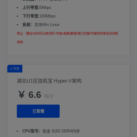
上行带宽:
5Mbps
下行带宽:
100Mbps
系统：
支持Win Linux
禁止：建站/长时间占用/挖矿/钓鱼/金融/翻墙/端口扫描/代理发包等违法违规
用途
0 可用
湖北U1区挂机宝 Hyper-V架构
￥ 6.6
/每月
已售罄
CPU型号：
铂金 8160 DDR4内存