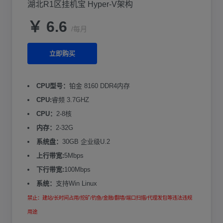
湖北R1区挂机宝 Hyper-V架构
￥ 6.6
/每月
立即购买
CPU型号：
铂金 8160 DDR4内存
CPU:
睿频 3.7GHZ
CPU：
2-8核
内存：
2-32G
系统盘：
30GB 企业级U.2
上行带宽:
5Mbps
下行带宽:
100Mbps
系统：
支持Win Linux
禁止：建站/长时间占用/挖矿/钓鱼/金融/翻墙/端口扫描/代理发包等违法违规
用途