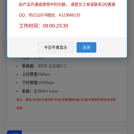
如产品开通或使用中的问题， 请提交工单或联系QQ客服
立即购买
QQ：852111674微信：A123666133
工作时间：09:00-23:30
CPU型号：
铂金 8170M DDR4内存
CPU:
睿频 3.7GHZ
今日不再显示
关闭
CPU：
2-8核
内存：
2-32G
系统盘：
30GB 企业级U.2
上行带宽:
5Mbps
下行带宽:
100Mbps
系统：
支持Win Linux
禁止：建站/长时间占用/挖矿/钓鱼/金融/翻墙/端口扫描/代理发包等违法违规
用途