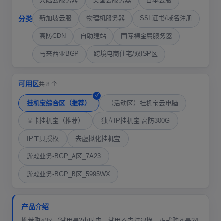
大陆云服务器
美国云服务器
日本云服
新加坡云服
物理机服务器
SSL证书/域名注册
分类
高防CDN
自助建站
国际裸金属服务器
马来西亚BGP
跨境电商住宅/双ISP区
可用区
共 8 个
挂机宝综合区（推荐）
（活动区）挂机宝云电脑
显卡挂机宝（推荐）
独立IP挂机宝-高防300G
IP工具授权
去虚拟化挂机宝
游戏业务-BGP_A区_7A23
游戏业务-BGP_B区_5995WX
产品介绍
推荐购买区（试用是2小时内，试用不支持退换，正式购买是24