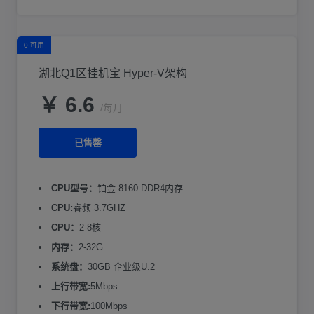
0 可用
湖北Q1区挂机宝 Hyper-V架构
￥ 6.6
/每月
已售罄
CPU型号：
铂金 8160 DDR4内存
CPU:
睿频 3.7GHZ
CPU：
2-8核
内存：
2-32G
系统盘：
30GB 企业级U.2
上行带宽:
5Mbps
下行带宽:
100Mbps