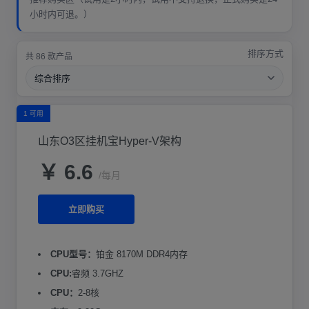
小时内可退。）
排序方式
共 86 款产品
1 可用
山东O3区挂机宝Hyper-V架构
￥ 6.6
/每月
立即购买
CPU型号：
铂金 8170M DDR4内存
CPU:
睿频 3.7GHZ
CPU：
2-8核