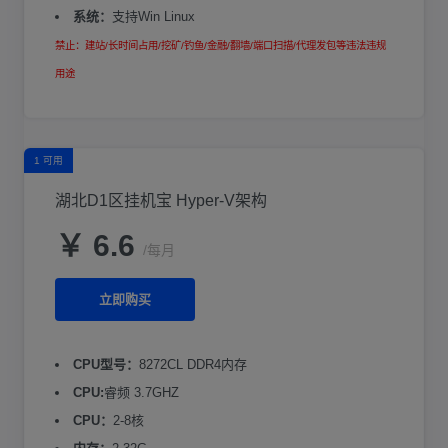
系统：
支持Win Linux
禁止：建站/长时间占用/挖矿/钓鱼/金融/翻墙/端口扫描/代理发包等违法违规
用途
1 可用
湖北D1区挂机宝 Hyper-V架构
￥ 6.6
/每月
立即购买
CPU型号：
8272CL DDR4内存
CPU:
睿频 3.7GHZ
CPU：
2-8核