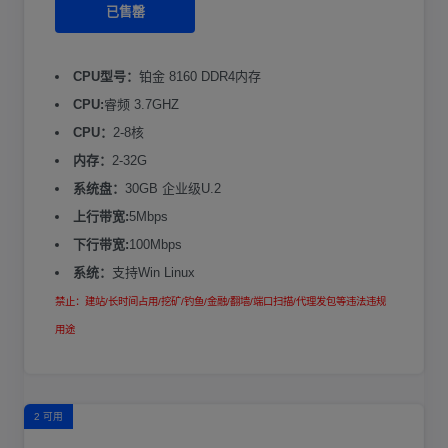
已售罄
CPU型号：
铂金 8160 DDR4内存
CPU:
睿频 3.7GHZ
CPU：
2-8核
内存：
2-32G
系统盘：
30GB 企业级U.2
上行带宽:
5Mbps
下行带宽:
100Mbps
系统：
支持Win Linux
禁止：建站/长时间占用/挖矿/钓鱼/金融/翻墙/端口扫描/代理发包等违法违规
用途
2 可用