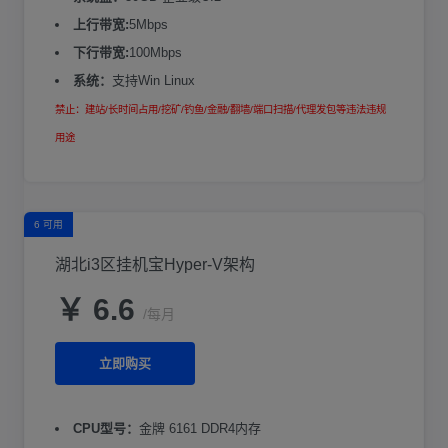
上行带宽:
5Mbps
下行带宽:
100Mbps
系统：
支持Win Linux
禁止：建站/长时间占用/挖矿/钓鱼/金融/翻墙/端口扫描/代理发包等违法违规
用途
6 可用
湖北i3区挂机宝Hyper-V架构
￥ 6.6
/每月
立即购买
CPU型号：
金牌 6161 DDR4内存