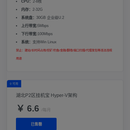
CPU：
2-8核
内存：
2-32G
系统盘：
30GB 企业级U.2
上行带宽:
5Mbps
下行带宽:
100Mbps
系统：
支持Win Linux
禁止：建站/长时间占用/挖矿/钓鱼/金融/翻墙/端口扫描/代理发包等违法违规
用途
0 可用
湖北P2区挂机宝 Hyper-V架构
￥ 6.6
/每月
已售罄