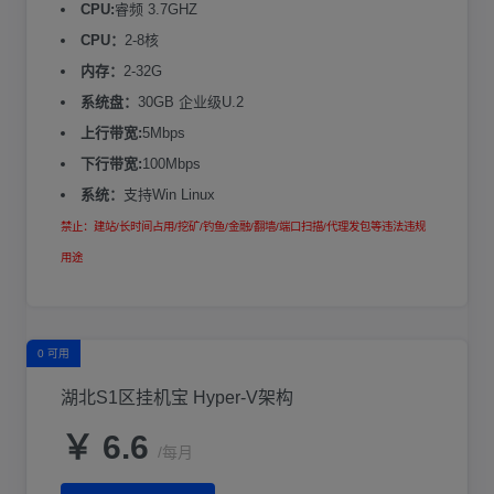
CPU:
睿频 3.7GHZ
CPU：
2-8核
内存：
2-32G
系统盘：
30GB 企业级U.2
上行带宽:
5Mbps
下行带宽:
100Mbps
系统：
支持Win Linux
禁止：建站/长时间占用/挖矿/钓鱼/金融/翻墙/端口扫描/代理发包等违法违规
用途
0 可用
湖北S1区挂机宝 Hyper-V架构
￥ 6.6
/每月