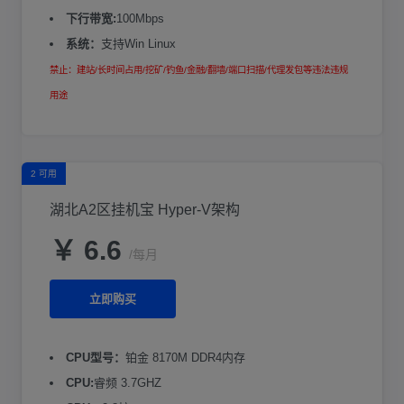
下行带宽:
100Mbps
系统：
支持Win Linux
禁止：建站/长时间占用/挖矿/钓鱼/金融/翻墙/端口扫描/代理发包等违法违规
用途
2 可用
湖北A2区挂机宝 Hyper-V架构
￥ 6.6
/每月
立即购买
CPU型号：
铂金 8170M DDR4内存
CPU:
睿频 3.7GHZ