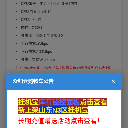
CPU型号：
铂金 8170M DDR4内存
CPU:
睿频 3.7GHZ
CPU：
2-8核
内存：
2-32G
系统盘：
30GB 企业级U.2
上行带宽:
5Mbps
下行带宽:
100Mbps
系统：
支持Win Linux
禁止：建站/长时间占用/挖矿/钓鱼/金融/翻墙/端口扫描/代理发包等违法违规
用途
×
众归云购物车公告
挂机宝
库存监控面板
点击查看
3 可用
新上架
山东N3区
挂机宝
湖北D2区挂机宝 Hyper-V架构
长期充值赠送活动
点击
查看
！
￥ 6.6
/每月