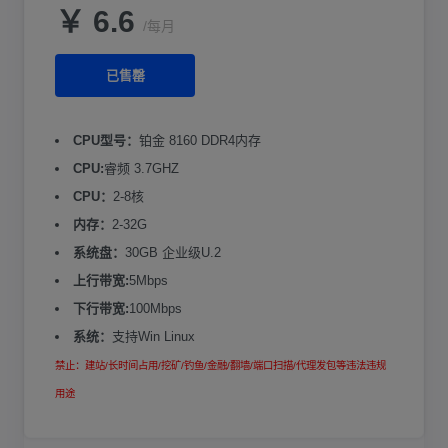
￥ 6.6
/每月
已售罄
CPU型号：
铂金 8160 DDR4内存
CPU:
睿频 3.7GHZ
CPU：
2-8核
内存：
2-32G
系统盘：
30GB 企业级U.2
上行带宽:
5Mbps
下行带宽:
100Mbps
系统：
支持Win Linux
禁止：建站/长时间占用/挖矿/钓鱼/金融/翻墙/端口扫描/代理发包等违法违规
用途