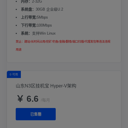
内存：
2-32G
系统盘：
30GB 企业级U.2
上行带宽:
5Mbps
下行带宽:
100Mbps
系统：
支持Win Linux
禁止：建站/长时间占用/挖矿/钓鱼/金融/翻墙/端口扫描/代理发包等违法违规
用途
0 可用
山东N3区挂机宝 Hyper-V架构
￥ 6.6
/每月
已售罄