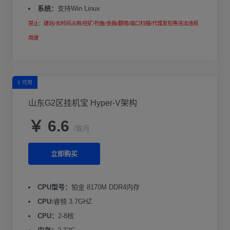
系统：
支持Win Linux
禁止：建站/长时间占用/挖矿/钓鱼/金融/翻墙/端口扫描/代理发包等违法违规
用途
1 可用
山东G2区挂机宝 Hyper-V架构
￥ 6.6
/每月
立即购买
CPU型号：
铂金 8170M DDR4内存
CPU:
睿频 3.7GHZ
CPU：
2-8核