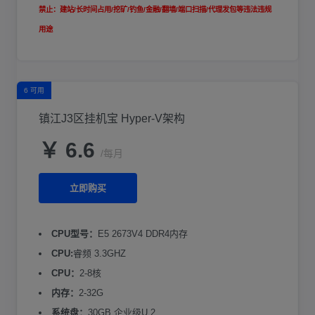
禁止：建站/长时间占用/挖矿/钓鱼/金融/翻墙/端口扫描/代理发包等违法违规
用途
6 可用
镇江J3区挂机宝 Hyper-V架构
￥ 6.6
/每月
立即购买
CPU型号：
E5 2673V4 DDR4内存
CPU:
睿频 3.3GHZ
CPU：
2-8核
内存：
2-32G
系统盘：
30GB 企业级U.2