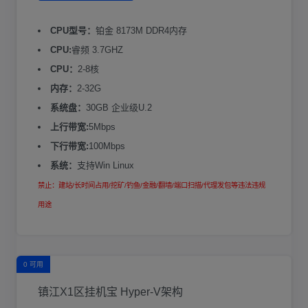
CPU型号：
铂金 8173M DDR4内存
CPU:
睿频 3.7GHZ
CPU：
2-8核
内存：
2-32G
系统盘：
30GB 企业级U.2
上行带宽:
5Mbps
下行带宽:
100Mbps
系统：
支持Win Linux
禁止：建站/长时间占用/挖矿/钓鱼/金融/翻墙/端口扫描/代理发包等违法违规
用途
0 可用
镇江X1区挂机宝 Hyper-V架构